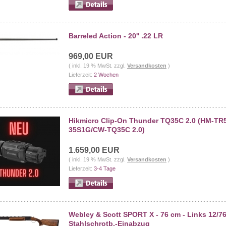
Barreled Action - 20'' .22 LR
969,00 EUR
( inkl. 19 % MwSt. zzgl.
Versandkosten
)
Lieferzeit:
2 Wochen
Hikmicro Clip-On Thunder TQ35C 2.0 (HM-TR
35S1G/CW-TQ35C 2.0)
1.659,00 EUR
( inkl. 19 % MwSt. zzgl.
Versandkosten
)
Lieferzeit:
3-4 Tage
Webley & Scott SPORT X - 76 cm - Links 12/76
Stahlschrotb.-Einabzug