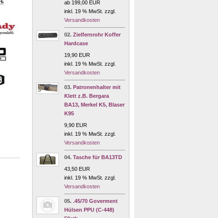
ab 199,00 EUR
inkl. 19 % MwSt. zzgl.
Versandkosten
02.
Zielfernrohr Koffer
Hardcase
19,90 EUR
inkl. 19 % MwSt. zzgl.
Versandkosten
03.
Patronenhalter mit
Klett z.B. Bergara
BA13, Merkel K5, Blaser
K95
9,90 EUR
inkl. 19 % MwSt. zzgl.
Versandkosten
04.
Tasche für BA13TD
43,50 EUR
inkl. 19 % MwSt. zzgl.
Versandkosten
05.
.45/70 Goverment
Hülsen PPU (C-448)