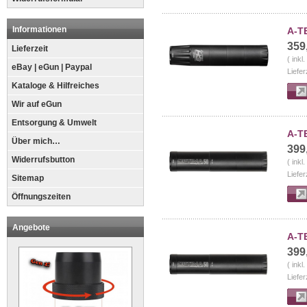
Informationen
A-T
359
Lieferzeit
( inkl
eBay | eGun | Paypal
Liefer
Kataloge & Hilfreiches
Wir auf eGun
Entsorgung & Umwelt
A-T
Über mich…
399
Widerrufsbutton
( inkl
Liefer
Sitemap
Öffnungszeiten
Angebote
A-T
399
( inkl
Liefer