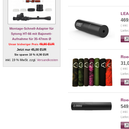
LEA
469
( inkl
Montage-Schnell-Adapter für
Liefer
Sytong HT-66 mit Bajonett-
Aufnahme für 35-47mm Ø
49,90 EUR
Unser bisheriger Preis
Jetzt nur 45,00 EUR
Sie sparen 10 % /4,90 EUR
Roed
inkl. 19 % MwSt. zzgl.
Versandkosten
31,
( inkl
Liefer
Roe
549
( inkl
Liefer