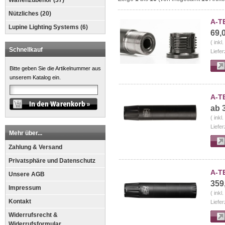
Waffenzubehör (37)
Nützliches (20)
A-T
Lupine Lighting Systems (6)
69,
( inkl
Schnellkauf
Liefer
Bitte geben Sie die Artikelnummer aus
unserem Katalog ein.
A-T
ab 
( inkl
Liefer
Mehr über...
Zahlung & Versand
Privatsphäre und Datenschutz
A-T
Unsere AGB
359
Impressum
( inkl
Kontakt
Liefer
Widerrufsrecht &
Widerrufsformular