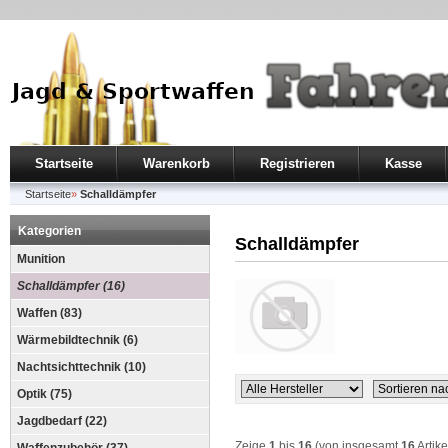
Startseite
Warenkorb
Registrieren
Kasse
Startseite
»
Schalldämpfer
Kategorien
Schalldämpfer
Munition
Schalldämpfer (16)
Waffen (83)
Wärmebildtechnik (6)
Nachtsichttechnik (10)
Optik (75)
Jagdbedarf (22)
Zeige
1
bis
16
(von insgesamt
16
Artike