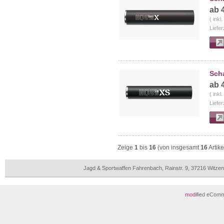
ab 
( inkl
Liefer
Sch
ab 
( inkl
Liefer
Zeige
1
bis
16
(von insgesamt
16
Artike
Jagd & Sportwaffen Fahrenbach, Rainstr. 9, 37216 Witz
mod
ified eCom