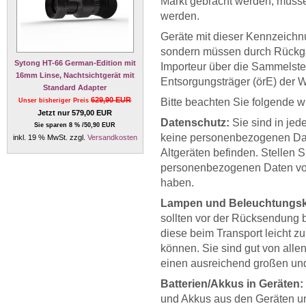
Markt gebracht werden, müss
werden.
Geräte mit dieser Kennzeichnu
sondern müssen durch Rückgab
Sytong HT-66 German-Edition mit
Importeur über die Sammelstell
16mm Linse, Nachtsichtgerät mit
Entsorgungsträger (örE) der 
Standard Adapter
629,90 EUR
Bitte beachten Sie folgende w
Unser bisheriger Preis
Jetzt nur 579,00 EUR
Datenschutz:
Sie sind in jede
Sie sparen 8 % /50,90 EUR
keine personenbezogenen Da
inkl. 19 % MwSt. zzgl.
Versandkosten
Altgeräten befinden. Stellen S
personenbezogenen Daten vor
haben.
Lampen und Beleuchtungsk
sollten vor der Rücksendung b
diese beim Transport leicht z
können. Sie sind gut von alle
einen ausreichend großen und
Batterien/Akkus in Geräten:
und Akkus aus den Geräten un