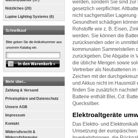
Waffenzubehör (37)
werden, sondern Sie sind zur
gesetzlich verpflichtet. Altbat
Nützliches (20)
nicht sachgemäßer Lagerung 
Lupine Lighting Systems (6)
Gesundheit schädigen können.
Rohstoffe wie z. B. Eisen, Zi
Schnellkauf
werden. Sie können die Batte
zurücksenden oder in unmittel
Bitte geben Sie die Artikelnummer aus
unserem Katalog ein.
kommunalen Sammelstellen od
zurückgeben. Die Abgabe in Ver
die übliche Mengen sowie solc
Vertreiber als Neubatterien in
Zeichen mit der durchgekreuzt
Mehr über...
und Akkus nicht im Hausmüll 
finden Sie zusätzlich nachst
Zahlung & Versand
Batterie enthält Blei, Cd: Batt
Privatsphäre und Datenschutz
Quecksilber.
Unsere AGB
Elektroaltgeräte umw
Impressum
Kontakt
Das Elektro- und Elektronikalt
Umsetzung der europäischen 
Widerrufsrecht &
Inverkehrbringen, die Rückna
Widerrufsformular