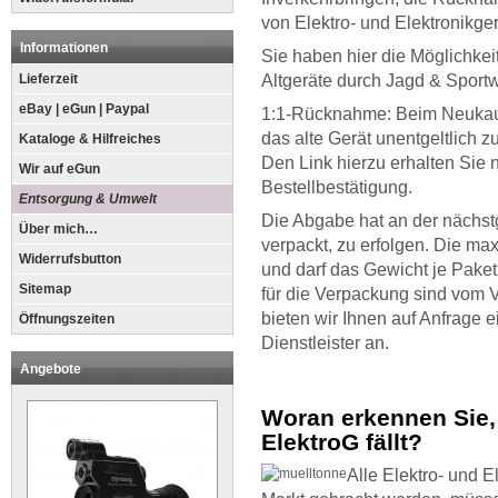
von Elektro- und Elektronikge
Informationen
Sie haben hier die Möglichkei
Lieferzeit
Altgeräte durch Jagd & Sport
eBay | eGun | Paypal
1:1-Rücknahme: Beim Neukauf
das alte Gerät unentgeltlich 
Kataloge & Hilfreiches
Den Link hierzu erhalten Sie n
Wir auf eGun
Bestellbestätigung.
Entsorgung & Umwelt
Die Abgabe hat an der nächst
Über mich…
verpackt, zu erfolgen. Die ma
Widerrufsbutton
und darf das Gewicht je Paket
Sitemap
für die Verpackung sind vom 
bieten wir Ihnen auf Anfrage 
Öffnungszeiten
Dienstleister an.
Angebote
Woran erkennen Sie, 
ElektroG fällt?
Alle Elektro- und E