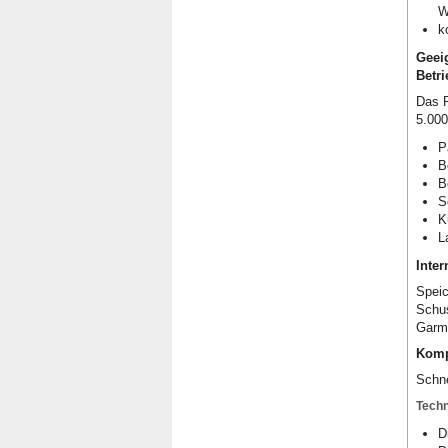
W
k
Geei
Betri
Das R
5.000
P
B
B
S
K
L
Inter
Speic
Schus
Garmi
Komp
Schne
Techn
D