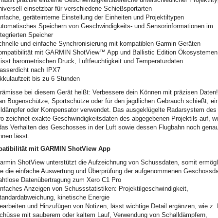
niversell einsetzbar für verschiedene Schießsportarten
infache, geräteinterne Einstellung der Einheiten und Projektiltypen
utomatisches Speichern von Geschwindigkeits- und Sensorinformationen im
ntegrierten Speicher
chnelle und einfache Synchronisierung mit kompatiblen Garmin Geräten
ompatibilität mit GARMIN ShotView™ App und Ballistic Edition Ökosystemen
isst barometrischen Druck, Luftfeuchtigkeit und Temperaturdaten
asserdicht nach IPX7
kkulaufzeit bis zu 6 Stunden
rämisse bei diesem Gerät heißt: Verbessere dein Können mit präzisen Daten!
n Bogenschütze, Sportschütze oder für den jagdlichen Gebrauch schießt, ei
ldämpfer oder Kompensator verwendet. Das ausgeklügelte Radarsystem des
o zeichnet exakte Geschwindigkeitsdaten des abgegebenen Projektils auf, w
das Verhalten des Geschosses in der Luft sowie dessen Flugbahn noch gena
hnen lässt.
atibilität mit GARMIN ShotView App
armin ShotView unterstützt die Aufzeichnung von Schussdaten, somit ermögl
ie die einfache Auswertung und Überprüfung der aufgenommenen Geschossd
ahtlose Datenübertragung zum Xero C1 Pro
infaches Anzeigen von Schussstatistiken: Projektilgeschwindigkeit,
tandardabweichung, kinetische Energie
earbeiten und Hinzufügen von Notizen, lässt wichtige Detail ergänzen, wie z. 
chüsse mit sauberem oder kaltem Lauf, Verwendung von Schalldämpfern,