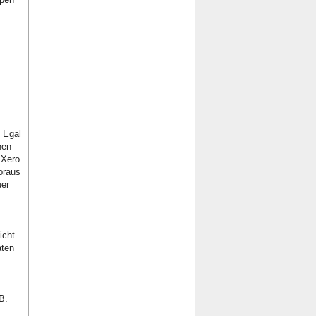
 Egal
nen
 Xero
oraus
uer
icht
aten
B.