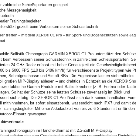
ür zahlreiche Schießsportarten geeignet
ohe Messgenauigkeit
luetooth
dealer Trainingsbegleiter
nterstützt gezielt beim Verbessern seiner Schusstechnik
ser treffen – mit dem XERO® C1 Pro – für Sport- und Bogenschützen sowie Jäg
net
obile Ballistik-Chronograph GARMIN XERO® C1 Pro unterstützt den Schütz
lt beim Verbessern seiner Schusstechnik in zahlreichen Schießsportarten. Se
riertes 24-GHz-Radar erfasst mit hoher Genauigkeit die Geschwindigkeitsbere
00 bis 5000 FPS (110 bis 5486 km/h) für verschiedenste Projektiltypen wie Pf
nen, Schrotgeschosse und Airsoft-BBs. Die Ergebnisse lassen sich mühelos
oll großen MIP-Display ablesen – und drahtlos in Echtzeit an die XERO® Sh
owie taktische Garmin Produkte mit Ballistikrechner (z. B. Fortrex oder Tacti
ragen. So hat der Schütze seine letzten Schüsse zuverlässig im Blick und
ssert sich stetig. Der XERO® C1 Pro lässt sich dank seines handlichen For
ll mithinnehmen, ist sofort einsatzbereit, wasserdicht nach IPX7 und damit de
e Trainingsbegleiter. Mit einer Akkulaufzeit von bis zu 6 Stunden ist er für den 
utdoor-Einsatz gewappnet.
uktmerkmale
rainingschronograph im Handheldformat mit 2,2-Zoll MIP-Display
rfasst präzise einzelne Geschwindigkeitsbereiche unterschiedlicher Projektilt