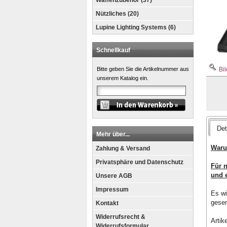
Waffenzubehör (37)
Nützliches (20)
Lupine Lighting Systems (6)
Schnellkauf
Bil
Bitte geben Sie die Artikelnummer aus
unserem Katalog ein.
Det
Mehr über...
Waru
Zahlung & Versand
Privatsphäre und Datenschutz
Für n
und e
Unsere AGB
Impressum
Es wi
gesen
Kontakt
Widerrufsrecht &
Artik
Widerrufsformular