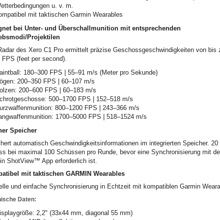
etterbedingungen u. v. m.
ompatibel mit taktischen Garmin Wearables
gnet bei Unter- und Überschallmunition mit entsprechenden
ebsmodi/Projektilen
adar des Xero C1 Pro ermittelt präzise Geschossgeschwindigkeiten von bis 
 FPS (feet per second).
aintball: 180–300 FPS | 55–91 m/s (Meter pro Sekunde)
ögen: 200–350 FPS | 60–107 m/s
olzen: 200–600 FPS | 60–183 m/s
chrotgeschosse: 500–1700 FPS | 152–518 m/s
urzwaffenmunition: 800–1200 FPS | 243–366 m/s
angwaffenmunition: 1700–5000 FPS | 518–1524 m/s
ner Speicher
hert automatisch Geschwindigkeitsinformationen im integrierten Speicher. 20
s bei maximal 100 Schüssen pro Runde, bevor eine Synchronisierung mit de
n ShotView™ App erforderlich ist.
atibel mit taktischen GARMIN Wearables
lle und einfache Synchronisierung in Echtzeit mit kompatiblen Garmin Weara
ische Daten:
isplaygröße: 2,2" (33x44 mm, diagonal 55 mm)