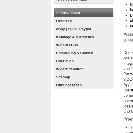
f
h
Informationen
B
i
Lieferzeit
u
eBay | eGun | Paypal
Präzi
Kataloge & Hilfreiches
geeig
Wir auf eGun
Der m
Entsorgung & Umwelt
gezie
Über mich…
integ
von 1
Widerrufsbutton
Patro
Sitemap
2,2-Z
App s
Öffnungszeiten
übert
verbe
übera
ideal
und O
Prod
T
e