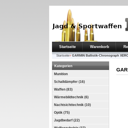
Startseite
Warenkorb
Re
Startseite
»
GARMIN Ballistik-Chronograph XERO
Kategorien
GARM
Munition
Schalldämpfer (16)
Waffen (83)
Wärmebildtechnik (6)
Nachtsichttechnik (10)
Optik (75)
Jagdbedarf (22)