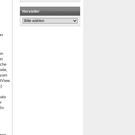
Hersteller
er
en
in
iche
eile,
 vom
otView
x)
mats
r
In-
ypen