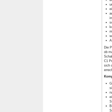
u
e
a
i
s
k
m
w
A
Die P
ob ma
Schal
C1 Pr
sich 
errec
Komp
G
s
n
e
S
B
S