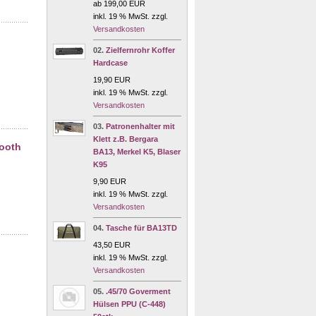
ab 199,00 EUR
inkl. 19 % MwSt. zzgl.
Versandkosten
02.
Zielfernrohr Koffer
Hardcase
19,90 EUR
inkl. 19 % MwSt. zzgl.
Versandkosten
03.
Patronenhalter mit
Klett z.B. Bergara
tooth
BA13, Merkel K5, Blaser
K95
9,90 EUR
inkl. 19 % MwSt. zzgl.
Versandkosten
04.
Tasche für BA13TD
43,50 EUR
inkl. 19 % MwSt. zzgl.
Versandkosten
05.
.45/70 Goverment
Hülsen PPU (C-448)