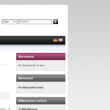
Suche:
Erweiterte Suche »
Warenkorb
Ihr Warenkorb ist leer.
Merkzettel
Ihr Merkzettel ist leer.
Willkommen zurück!
E-Mail-Adresse:
eiten:
1