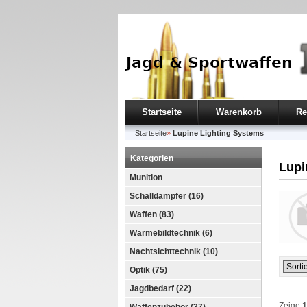
Startseite
Warenkorb
Re
Startseite
»
Lupine Lighting Systems
Kategorien
Lupi
Munition
Schalldämpfer (16)
Waffen (83)
Wärmebildtechnik (6)
Nachtsichttechnik (10)
Optik (75)
Jagdbedarf (22)
Zeige
1