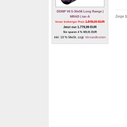
DDMP V6 5-30x56 Long Range |
Zeige
1
MRAD | tac-A
1.849,00 EUR
Unser bisheriger Preis
Jetzt nur 1.779,99 EUR
Sie sparen 4 % /69,01 EUR
inkl. 19 % MwSt. zzgl.
Versandkosten