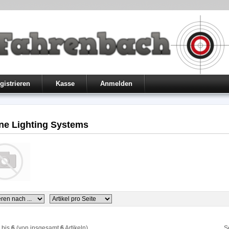
gistrieren
Kasse
Anmelden
ne Lighting Systems
bis
6
(von insgesamt
6
Artikeln)
S