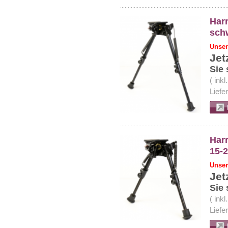
Har
sch
Unser
Jet
Sie 
( ink
Liefe
Har
15-2
Unser
Jet
Sie 
( ink
Liefe