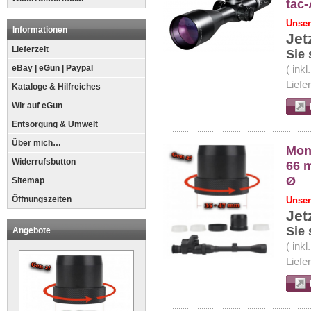
tac-
Unser
Informationen
Jet
Lieferzeit
Sie 
eBay | eGun | Paypal
( ink
Liefe
Kataloge & Hilfreiches
Wir auf eGun
Entsorgung & Umwelt
Über mich…
Mon
Widerrufsbutton
66 
Ø
Sitemap
Öffnungszeiten
Unser
Jet
Sie 
Angebote
( ink
Liefe