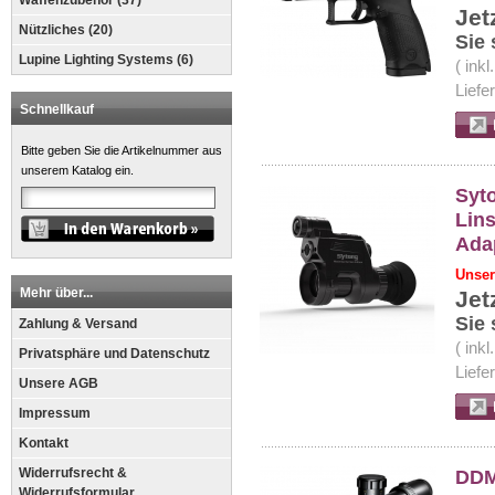
Waffenzubehör (37)
Jet
Nützliches (20)
Sie
Lupine Lighting Systems (6)
( ink
Liefe
Schnellkauf
Bitte geben Sie die Artikelnummer aus
unserem Katalog ein.
Syt
Lins
Ada
Unser
Mehr über...
Jet
Sie 
Zahlung & Versand
( ink
Privatsphäre und Datenschutz
Liefe
Unsere AGB
Impressum
Kontakt
Widerrufsrecht &
DDM
Widerrufsformular