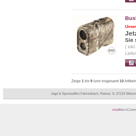
Bus
Unser
Jet
Sie
( ink
Liefe
Zeige
1
bis
9
(von insgesamt
10
Artikel
Jagd & Sportwaffen Fahrenbach, Rainstr. 9, 37216 Witz
mod
ified eCom