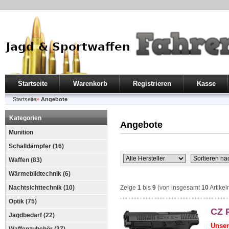
Startseite
Warenkorb
Registrieren
Kasse
Startseite
»
Angebote
Kategorien
Angebote
Munition
Schalldämpfer (16)
Waffen (83)
Wärmebildtechnik (6)
Nachtsichttechnik (10)
Zeige
1
bis
9
(von insgesamt
10
Artikel
Optik (75)
CZ 
Jagdbedarf (22)
Unser