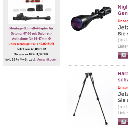
Nigh
Gen
Unser
Jet
Montage-Schnell-Adapter für
Sie 
Sytong HT-66 mit Bajonett-
Aufnahme für 35-47mm Ø
( ink
49,90 EUR
Unser bisheriger Preis
Liefe
Jetzt nur 45,00 EUR
Sie sparen 10 % /4,90 EUR
inkl. 19 % MwSt. zzgl.
Versandkosten
Har
sch
Unser
Jet
Sie 
( ink
Liefe