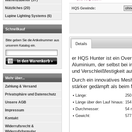
Waffenzubehör (37)
Nützliches (20)
HQS Gewinde:
Lupine Lighting Systems (6)
Schnellkauf
Bitte geben Sie die Artikelnummer aus
Details
unserem Katalog ein.
er HQS Hunter ist ein Ove
Aluminium, der selbst bei 
und Verschleißfestigkeit au
Mehr über...
Durch ein innovatives Mesh
stärker gedämpft als beim 
Zahlung & Versand
Privatsphäre und Datenschutz
• Länge:
25
• Länge über den Lauf hinaus:
15
Unsere AGB
• Durchmesser:
54
Impressum
• Gewicht:
577
Kontakt
Widerrufsrecht &
Widerrufsformular