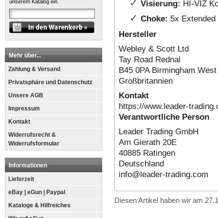
✓
Visierung:
HI-VIZ K
unserem Katalog ein.
✓
Choke:
5x Extended 
Hersteller
Webley & Scott Ltd
Mehr über...
Tay Road Rednal
B45 0PA Birmingham West
Zahlung & Versand
Großbritannien
Privatsphäre und Datenschutz
Kontakt
Unsere AGB
https://www.leader-trading
Impressum
Verantwortliche Person
Kontakt
Leader Trading GmbH
Widerrufsrecht &
Am Gierath 20E
Widerrufsformular
40885 Ratingen
Deutschland
Informationen
info@leader-trading.com
Lieferzeit
eBay | eGun | Paypal
Diesen Artikel haben wir am 27
Kataloge & Hilfreiches