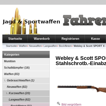
Startseite
Warenkorb
Registrieren
Kasse
Startseite
»
Waffen
»
Neuwaffen
»
Langwaffen
»
Bockflinten
»
Webley & Scott SPORT X - 
Kategorien
Webley & Scott SPOR
Munition
Stahlschrotb.-Einab
Schalldämpfer (16)
Waffen (83)
Gebrauchtwaffen (1)
Neuwaffen (82)
Kurzwaffen (20)
Langwaffen (62)
Bild vergrößern