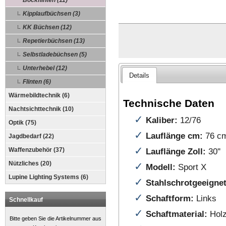
Bockflinten (11)
Kipplaufbüchsen (3)
KK Büchsen (12)
Repetierbüchsen (13)
Selbstladebüchsen (5)
Unterhebel (12)
Details
Flinten (6)
Wärmebildtechnik (6)
Technische Daten
Nachtsichttechnik (10)
✓
Kaliber:
12/76
Optik (75)
✓
Lauflänge cm:
76 c
Jagdbedarf (22)
✓
Lauflänge Zoll:
30''
Waffenzubehör (37)
Nützliches (20)
✓
Modell:
Sport X
Lupine Lighting Systems (6)
✓
Stahlschrotgeeigne
✓
Schaftform:
Links
Schnellkauf
✓
Schaftmaterial:
Holz
Bitte geben Sie die Artikelnummer aus