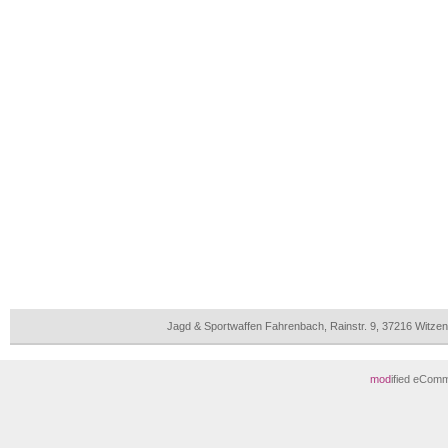
Jagd & Sportwaffen Fahrenbach, Rainstr. 9, 37216 Witz
mod
ified eCom