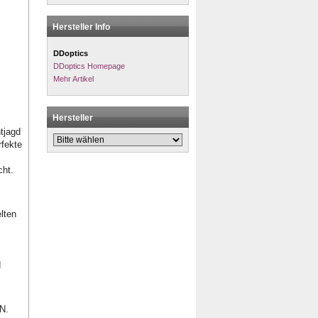
Hersteller Info
DDoptics
DDoptics Homepage
Mehr Artikel
Hersteller
tjagd
rfekte
cht.
lten
d
N.