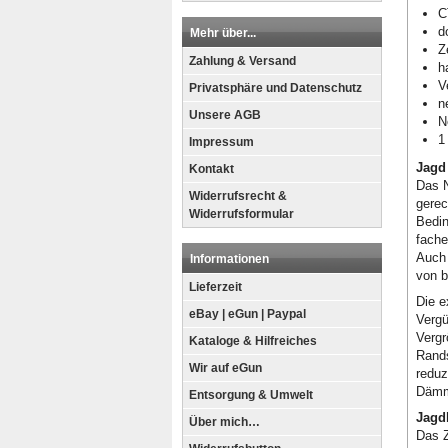
C
d
Mehr über...
Z
Zahlung & Versand
h
V
Privatsphäre und Datenschutz
n
Unsere AGB
N
1
Impressum
Jagd
Kontakt
Das N
Widerrufsrecht &
gerec
Widerrufsformular
Bedin
fache
Auch
Informationen
von b
Lieferzeit
Die e
eBay | eGun | Paypal
Vergü
Vergr
Kataloge & Hilfreiches
Rands
Wir auf eGun
reduz
Dämme
Entsorgung & Umwelt
Jagd
Über mich…
Das Z