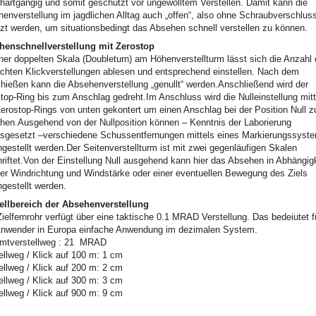
hartgängig und somit geschützt vor ungewolltem Verstellen. Damit kann die
enverstellung im jagdlichen Alltag auch „offen“, also ohne Schraubverschlus
zt werden, um situationsbedingt das Absehen schnell verstellen zu können.
henschnellverstellung mit Zerostop
ner doppelten Skala (Doubleturn) am Höhenverstellturm lässt sich die Anzahl 
hten Klickverstellungen ablesen und entsprechend einstellen. Nach dem
hießen kann die Absehenverstellung „genullt“ werden.Anschließend wird der
top-Ring bis zum Anschlag gedreht.Im Anschluss wird die Nulleinstellung mitt
erostop-Rings von unten gekontert um einen Anschlag bei der Position Null z
chen.Ausgehend von der Nullposition können – Kenntnis der Laborierung
sgesetzt –verschiedene Schussentfernungen mittels eines Markierungssyst
ngestellt werden.Der Seitenverstellturm ist mit zwei gegenläufigen Skalen
riftet.Von der Einstellung Null ausgehend kann hier das Absehen in Abhängig
er Windrichtung und Windstärke oder einer eventuellen Bewegung des Ziels
ngestellt werden.
ellbereich der Absehenverstellung
ielfernrohr verfügt über eine taktische 0.1 MRAD Verstellung. Das bedeiutet f
nwender in Europa einfache Anwendung im dezimalen System.
mtverstellweg : 21 MRAD
ellweg / Klick auf 100 m: 1 cm
ellweg / Klick auf 200 m: 2 cm
ellweg / Klick auf 300 m: 3 cm
ellweg / Klick auf 900 m: 9 cm