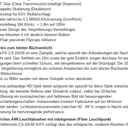
T Glas (Clear Transmission) (niedrige Dispersion)
oppelte Skalierung (Doubleturn)
erostop für ASV (Nullanschlag)
arte taktische 0,1 MRAD-Klickrastung (1cm/Klick)
erstellweg 184 Klicks = 1,8m auf 100m
eues Design des Vergrößerungs-Verstellringes
ew Absehen 4 mit deutlich feineren Balken
 Paar passende Flipcaps inklusive
 bis zum letzten Büchsenlicht
-FX 2,5-10x56 ist eine Zieloptik, welche speziell den Anforderungen der Nach
ht wird. Das Sehfeld von 15m sowie der gute Einblick sorgen durchaus für pe
gungen beim schnellen Schuss, wie beispielsweise auf der Drückjagd. Die 10
 Vergrößerung ermöglicht ein sicheres Ansprechen bis zum letzten Büchsenli
 Weitschüsse
is zu 800m wurden mit dieser Zieloptik schon absolviert.
xtra aufwändige HD Optik bietet aufgrund der speziell für diese Optik entwicke
tung, die keinerlei Reflexe oder Streulicht zulässt, selbst bei 10-facher
ößerung ein kontrastreiches und farbtreues Bild mit herausragenden
chärfeeigenschaften. Insbesondere konnten Farbsäume auf ein Minimum
iert werden. Lichttransmissionswerte zwischen 92 -94 % sorgen in Nacht un
rung für herrvorragende performance.
liches A4N Leuchtabsehen mit inteligentem IFiber Leuchtpunkt
ielfernrohr 2,5-10x56 N-FX verfügt über das erfolgreiche, moderne Absehen 4