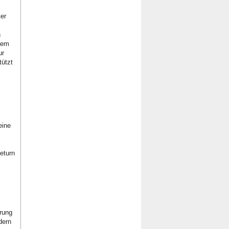
ter
n
oßem
ur
tützt
eine
leturn
s
rung
dern