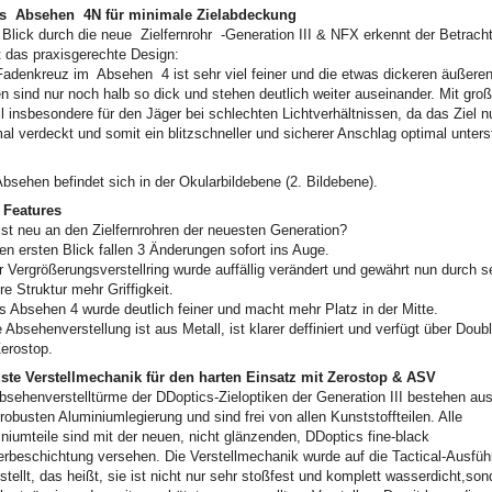
s Absehen 4N für minimale Zielabdeckung
Blick durch die neue Zielfernrohr -Generation III & NFX erkennt der Betrach
t das praxisgerechte Design:
adenkreuz im Absehen 4 ist sehr viel feiner und die etwas dickeren äußere
n sind nur noch halb so dick und stehen deutlich weiter auseinander. Mit gr
il insbesondere für den Jäger bei schlechten Lichtverhältnissen, da das Ziel n
al verdeckt und somit ein blitzschneller und sicherer Anschlag optimal unters
bsehen befindet sich in der Okularbildebene (2. Bildebene).
 Features
st neu an den Zielfernrohren der neuesten Generation?
en ersten Blick fallen 3 Änderungen sofort ins Auge.
r Vergrößerungsverstellring wurde auffällig verändert und gewährt nun durch s
re Struktur mehr Griffigkeit.
s Absehen 4 wurde deutlich feiner und macht mehr Platz in der Mitte.
e Absehenverstellung ist aus Metall, ist klarer deffiniert und verfügt über Doub
erostop.
ste Verstellmechanik für den harten Einsatz mit Zerostop & ASV
bsehenverstelltürme der DDoptics-Zieloptiken der Generation III bestehen au
 robusten Aluminiumlegierung und sind frei von allen Kunststoffteilen. Alle
niumteile sind mit der neuen, nicht glänzenden, DDoptics fine-black
erbeschichtung versehen. Die Verstellmechanik wurde auf die Tactical-Ausfüh
tellt, das heißt, sie ist nicht nur sehr stoßfest und komplett wasserdicht,son