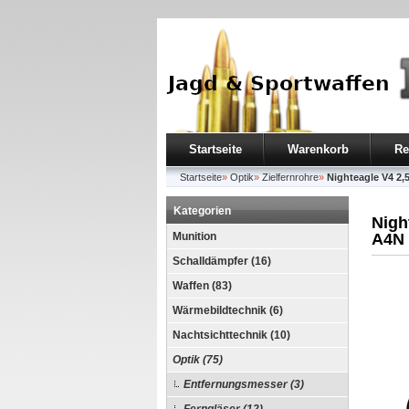
Startseite
Warenkorb
Re
Startseite
»
Optik
»
Zielfernrohre
»
Nighteagle V4 2,5
Kategorien
Nigh
Munition
A4N
Schalldämpfer (16)
Waffen (83)
Wärmebildtechnik (6)
Nachtsichttechnik (10)
Optik (75)
Entfernungsmesser (3)