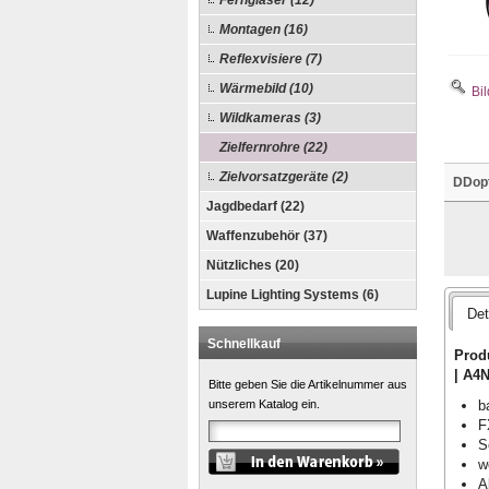
Ferngläser (12)
Montagen (16)
Reflexvisiere (7)
Wärmebild (10)
Bil
Wildkameras (3)
Zielfernrohre (22)
Zielvorsatzgeräte (2)
DDopt
Jagdbedarf (22)
Waffenzubehör (37)
Nützliches (20)
Lupine Lighting Systems (6)
Det
Schnellkauf
Produ
| A4
Bitte geben Sie die Artikelnummer aus
b
unserem Katalog ein.
F
S
w
A