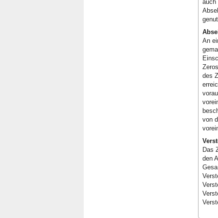
auch 
Abseh
genut
Abse
An ei
gemac
Einsc
Zeros
des Z
errei
vorau
vorei
besch
von d
vorei
Verst
Das Z
den A
Gesa
Verst
Verst
Verst
Verst