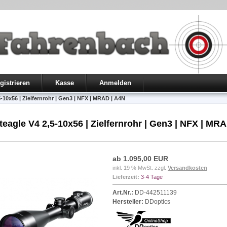
gistrieren
Kasse
Anmelden
-10x56 | Zielfernrohr | Gen3 | NFX | MRAD | A4N
teagle V4 2,5-10x56 | Zielfernrohr | Gen3 | NFX | MRA
ab 1.095,00 EUR
inkl. 19 % MwSt. zzgl.
Versandkosten
Lieferzeit:
3-4 Tage
Art.Nr.:
DD-442511139
Hersteller:
DDoptics