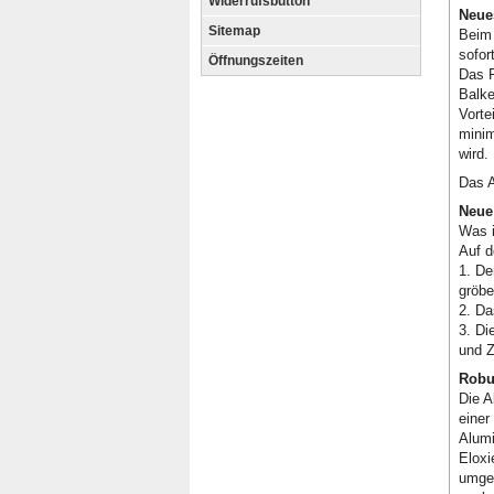
Widerrufsbutton
Neue
Sitemap
Beim 
sofor
Öffnungszeiten
Das F
Balke
Vorte
minim
wird.
Das A
Neue
Was i
Auf d
1. De
gröbe
2. Da
3. Di
und Z
Robu
Die A
einer
Alumi
Eloxi
umges