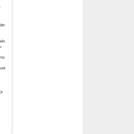
s
der
els
u
ems
keit
ür