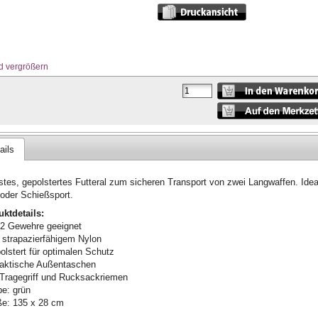
d vergrößern
ails
tes, gepolstertes Futteral zum sicheren Transport von zwei Langwaffen. Ideal
oder Schießsport.
ktdetails:
 2 Gewehre geeignet
 strapazierfähigem Nylon
olstert für optimalen Schutz
raktische Außentaschen
 Tragegriff und Rucksackriemen
be: grün
e: 135 x 28 cm