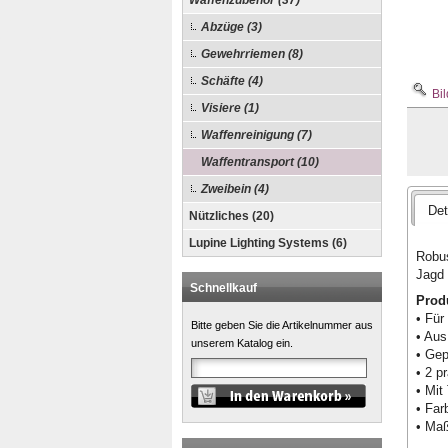
Waffenzubehör (37)
Abzüge (3)
Gewehrriemen (8)
Schäfte (4)
Bil
Visiere (1)
Waffenreinigung (7)
Waffentransport (10)
Zweibein (4)
Det
Nützliches (20)
Lupine Lighting Systems (6)
Robus
Jagd 
Schnellkauf
Produ
• Für
Bitte geben Sie die Artikelnummer aus
• Aus
unserem Katalog ein.
• Gep
• 2 p
• Mit
• Far
• Maß