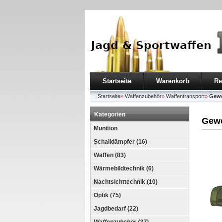
Startseite
Warenkorb
Re
Startseite
»
Waffenzubehör
»
Waffentransport
»
Gewe
Kategorien
Gewe
Munition
Schalldämpfer (16)
Waffen (83)
Wärmebildtechnik (6)
Nachtsichttechnik (10)
Optik (75)
Jagdbedarf (22)